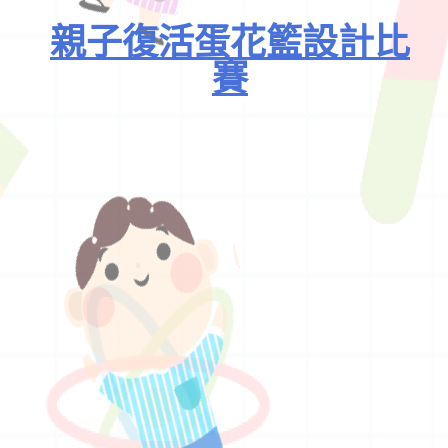
親子復活蛋花籃設計比
賽