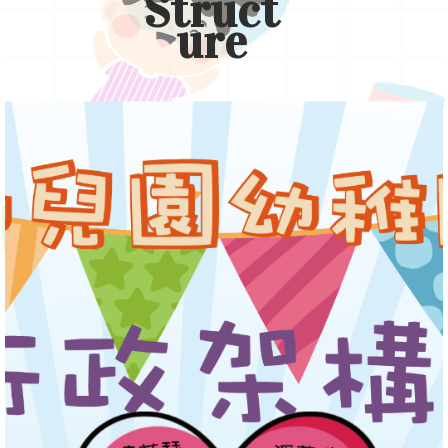
Struct
ure