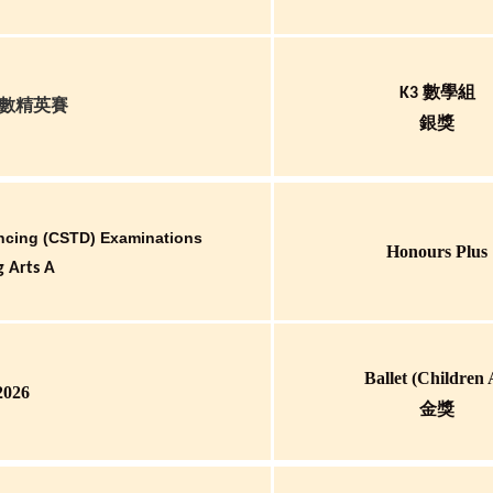
K3 數學組
奧數精英賽
銀獎
ncing (CSTD) Examinations
Honours Plus
g Arts A
Ballet (children
026
金獎