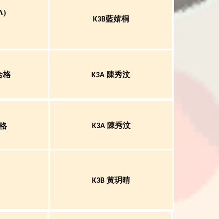
 A)
藍婧桐
K3B
合格
陳秀汶
K3A
陳秀汶
格
K3A
黃玥晴
K3B