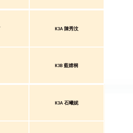
組
陳秀汶
K3A
藍婧桐
K3B
石曦妮
K3A