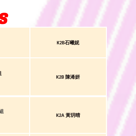
S
石曦妮
K2B
組
陳浠妍
K2B
組
黃玥晴
K2A