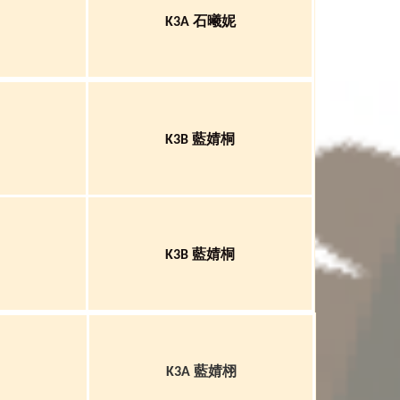
石曦妮
K3A
藍婧桐
K3B
藍婧桐
K3B
藍婧栩
K3A