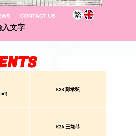
EWS
CONTACT US
輸入文字
MENTS
K2B 鄭承弦
und)
王翊菲
K2A