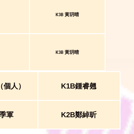
黃玥晴
K3B
黃玥晴
K3B
（個人）
K1B鍾睿翹
季軍
K2B鄭綽昕