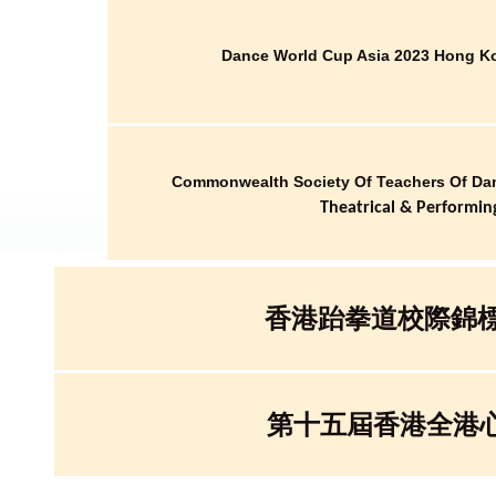
Dance World Cup Asia 2023 Hong K
Commonwealth Society Of Teachers Of Da
Theatrical & Performin
香港跆拳道校際錦標賽
第十五屆香港全港