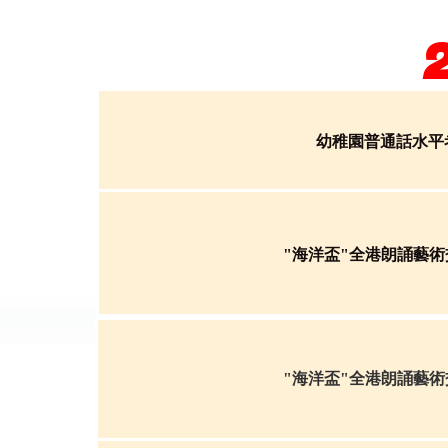
幼稚園普通話水平
"海洋盃"全港朗誦藝
"海洋盃"全港朗誦藝