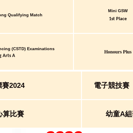
Mini GSW
ong Qualifying Match
1st Place
ncing (CSTD) Examinations
Honours Plus
g Arts A
2024
電子競技賽
心算比賽
幼童A組