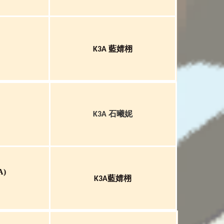
藍婧栩
K3A
石曦妮
K3A
 A)
藍婧栩
K3A