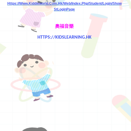
Https://www.kiddieworld.com.hk/web/index.php/student/login/show
StLoginPage
奧福音樂
HTTPS://KIDSLEARNING.HK