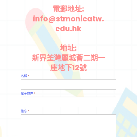
電郵地址:
info@stmonicatw.
edu.hk
地址:
新界荃灣麗城薈二期一
座地下12號
名稱
*
電子郵件
*
信息
*